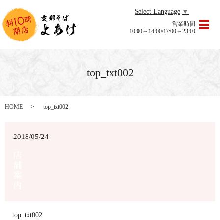
Select Language
▼
営業時間
メ
10:00～14:00/17:00～23:00
top_txt002
HOME
top_txt002
2018/05/24
top_txt002