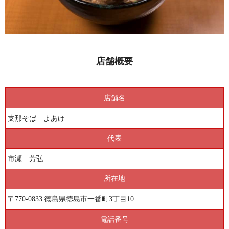
店舗概要
店舗名
支那そば よあけ
代表
市瀬 芳弘
所在地
〒770-0833 徳島県徳島市一番町3丁目10
電話番号