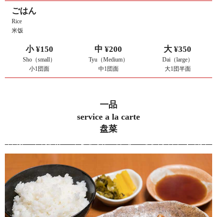
ごはん
Rice
米饭
小 ¥150
中 ¥200
大 ¥350
Sho（small）
Tyu（Medium）
Dai（large）
小1団面
中1団面
大1団半面
一品
service a la carte
盘菜