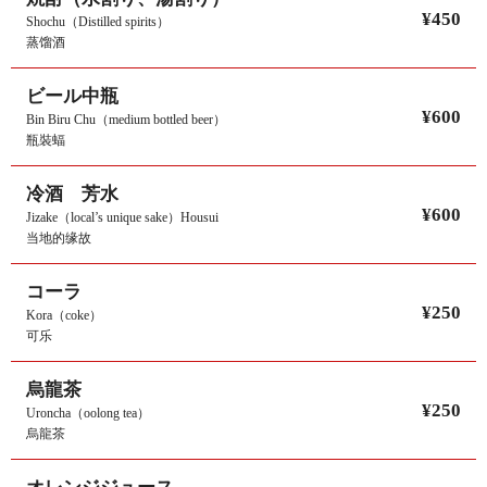
¥450
Shochu（Distilled spirits）
蒸馏酒
ビール中瓶
¥600
Bin Biru Chu（medium bottled beer）
瓶裝蝠
冷酒 芳水
¥600
Jizake（local’s unique sake）Housui
当地的缘故
コーラ
¥250
Kora（coke）
可乐
烏龍茶
¥250
Uroncha（oolong tea）
烏龍茶