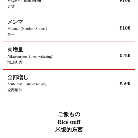
¥100
Moyashi（bean sprout）
豆芽
メンマ
¥100
Menma（Bamboo Shoots）
笋干
肉増量
¥250
Nikuzouryou（meat widening）
增加肉类
全部増し
¥500
Zenbumasi（incleased all）
全部追加
ご飯もの
Rice stuff
米饭的东西