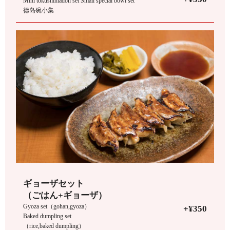
Mini tokushimadon set Small special bowl set
德岛碗小集
ギョーザセット
（ごはん+ギョーザ）
Gyoza set（gohan,gyoza）
+¥350
Baked dumpling set
（rice,baked dumpling）