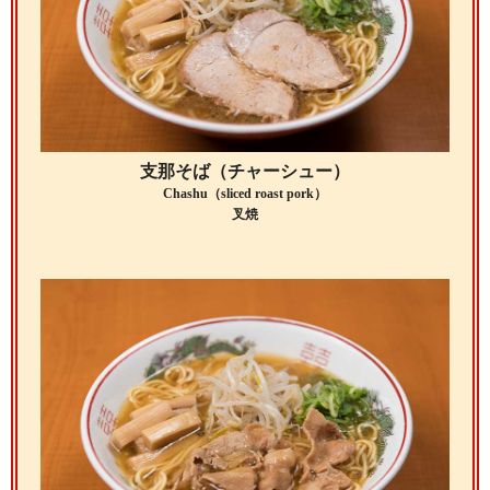
支那そば（チャーシュー）
Chashu（sliced roast pork）
叉焼