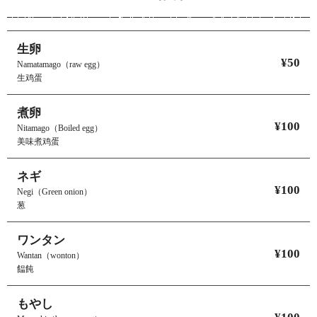
生卵
¥50
Namatamago（raw egg）
生鸡蛋
煮卵
¥100
Nitamago（Boiled egg）
美味煮鸡蛋
ネギ
¥100
Negi（Green onion）
葱
ワンタン
¥100
Wantan（wonton）
饂飩
もやし