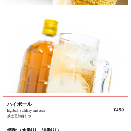
ハイボール
¥450
highball（whisky and soda）
威士忌加蘇打水
焼酎（水割り、湯割り）