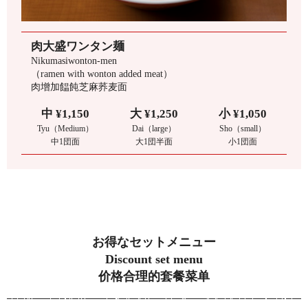
肉大盛ワンタン麺
Nikumasiwonton-men
（ramen with wonton added meat）
肉增加饂飩芝麻荞麦面
中 ¥1,150
大 ¥1,250
小 ¥1,050
Tyu（Medium）
Dai（large）
Sho（small）
中1団面
大1団半面
小1団面
お得なセットメニュー
Discount set menu
价格合理的套餐菜单