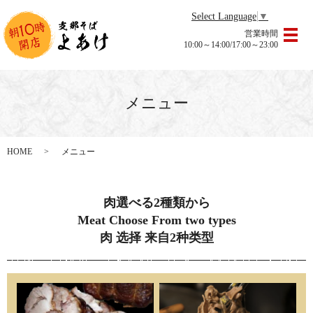
Select Language
▼
営業時間
メ
10:00～14:00/17:00～23:00
メニュー
HOME
メニュー
肉選べる2種類から
Meat Choose From two types
肉 选择 来自2种类型