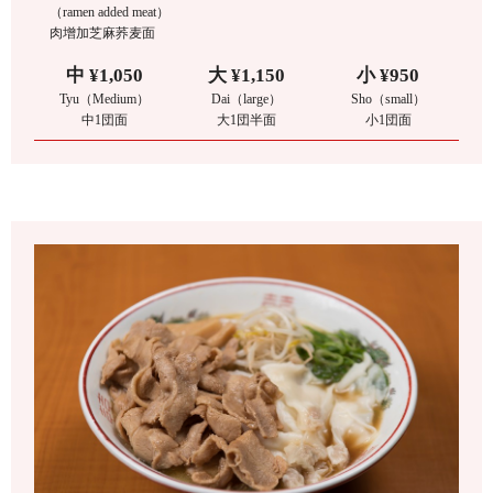
（ramen added meat）
肉增加芝麻荞麦面
中 ¥1,050
大 ¥1,150
小 ¥950
Tyu（Medium）
Dai（large）
Sho（small）
中1団面
大1団半面
小1団面