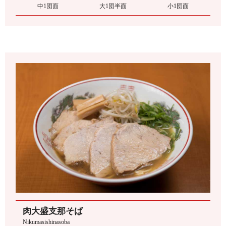
中1団面
大1団半面
小1団面
肉大盛支那そば
Nikumasishinasoba