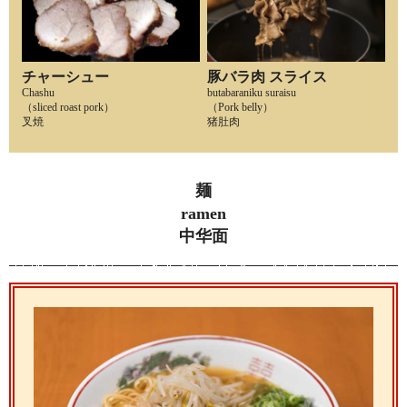
豚バラ肉 スライス
チャーシュー
butabaraniku suraisu
Chashu
（Pork belly）
（sliced roast pork）
猪肚肉
叉焼
麺
ramen
中华面