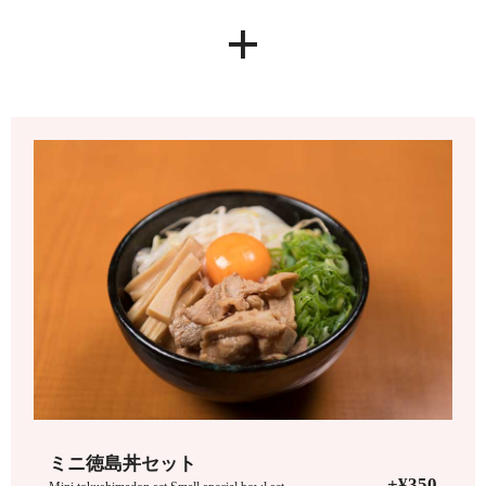
+
ミニ徳島丼セット
+¥350