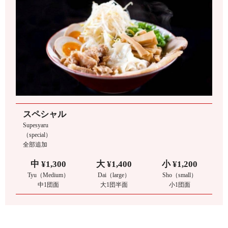
スペシャル
Supesyaru
（special）
全部追加
中 ¥1,300
大 ¥1,400
小 ¥1,200
Tyu（Medium）
Dai（large）
Sho（small）
中1団面
大1団半面
小1団面