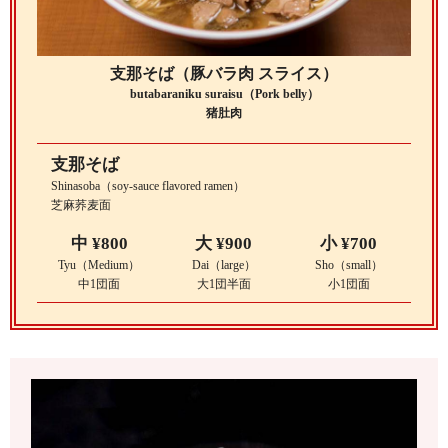
支那そば（豚バラ肉 スライス）
butabaraniku suraisu（Pork belly）
猪肚肉
支那そば
Shinasoba（soy-sauce flavored ramen）
芝麻荞麦面
中 ¥800
大 ¥900
小 ¥700
Tyu（Medium）
Dai（large）
Sho（small）
中1団面
大1団半面
小1団面