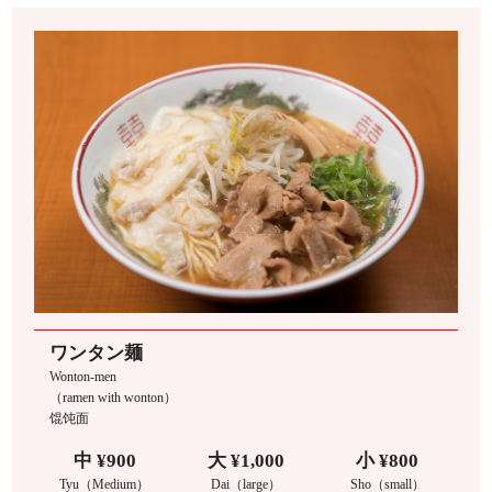
ワンタン麺
Wonton-men
（ramen with wonton）
馄饨面
中 ¥900
大 ¥1,000
小 ¥800
Tyu（Medium）
Dai（large）
Sho（small）