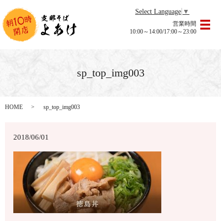
Select Language
▼
営業時間
メ
10:00～14:00/17:00～23:00
sp_top_img003
HOME
sp_top_img003
2018/06/01