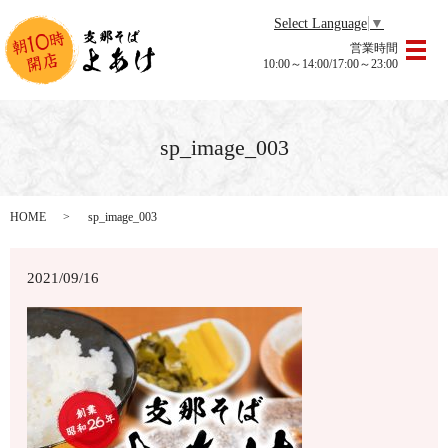
Select Language
▼
営業時間
メ
10:00～14:00/17:00～23:00
sp_image_003
HOME
sp_image_003
2021/09/16