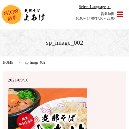
Select Language
▼
営業時間
メ
10:00～14:00/17:00～23:00
sp_image_002
HOME
sp_image_002
2021/09/16