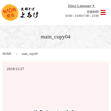
Select Language
▼
営業時間
メ
10:00～14:00/17:00～23:00
main_copy04
HOME
main_copy04
2018/11/27