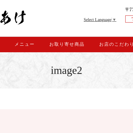
Select Language
▼
約
メニュー
お取り寄せ商品
お店のこだわ
image2