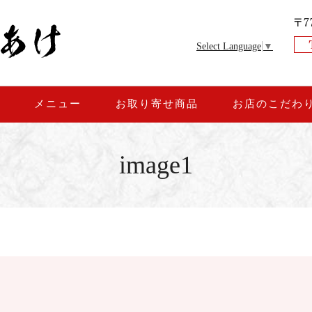
Select Language
▼
約
メニュー
お取り寄せ商品
お店のこだわ
image1