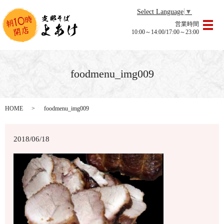
Select Language
▼
営業時間
メ
10:00～14:00/17:00～23:00
foodmenu_img009
HOME
foodmenu_img009
2018/06/18