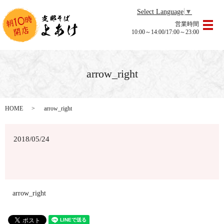
Select Language
▼
営業時間
メ
10:00～14:00/17:00～23:00
arrow_right
HOME
arrow_right
2018/05/24
arrow_right